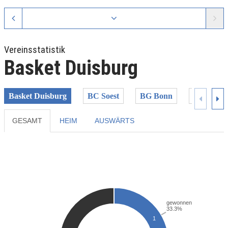
Vereinsstatistik
Basket Duisburg
Basket Duisburg
BC Soest
BG Bonn
RheinStar
GESAMT
HEIM
AUSWÄRTS
Previous
Next