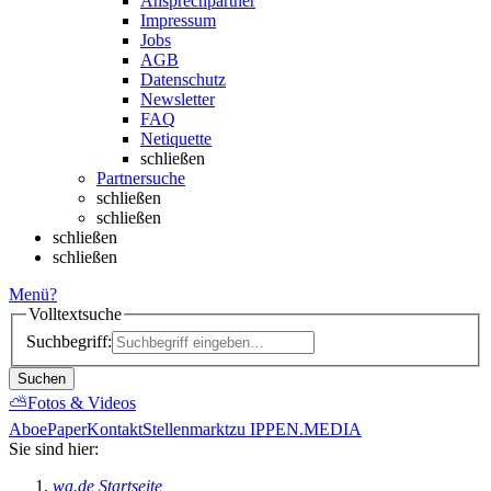
Ansprechpartner
Impressum
Jobs
AGB
Datenschutz
Newsletter
FAQ
Netiquette
schließen
Partnersuche
schließen
schließen
schließen
schließen
Menü
?
Volltextsuche
Suchbegriff:
Suchen
⛅
Fotos & Videos
Abo
ePaper
Kontakt
Stellenmarkt
zu IPPEN.MEDIA
Sie sind hier:
wa.de Startseite