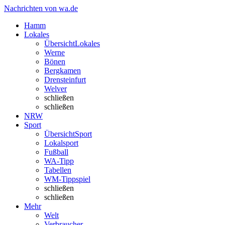
Nachrichten von wa.de
Hamm
Lokales
Übersicht
Lokales
Werne
Bönen
Bergkamen
Drensteinfurt
Welver
schließen
schließen
NRW
Sport
Übersicht
Sport
Lokalsport
Fußball
WA-Tipp
Tabellen
WM-Tippspiel
schließen
schließen
Mehr
Welt
Verbraucher