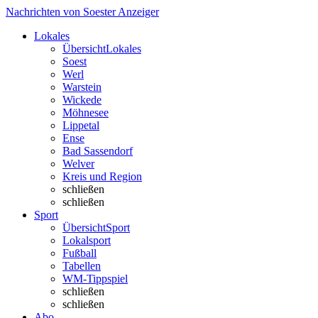
Nachrichten von Soester Anzeiger
Lokales
Übersicht
Lokales
Soest
Werl
Warstein
Wickede
Möhnesee
Lippetal
Ense
Bad Sassendorf
Welver
Kreis und Region
schließen
schließen
Sport
Übersicht
Sport
Lokalsport
Fußball
Tabellen
WM-Tippspiel
schließen
schließen
Abo