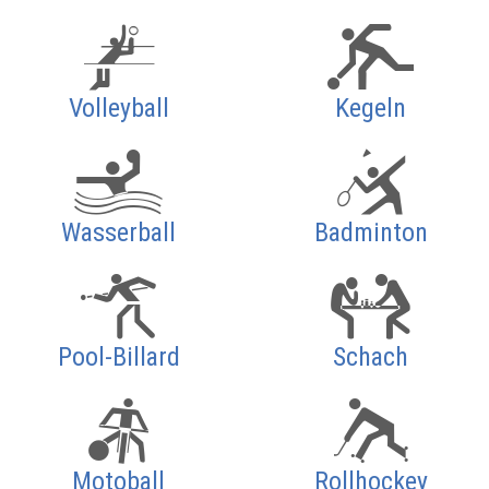
Volleyball
Kegeln
Wasserball
Badminton
Pool-Billard
Schach
Motoball
Rollhockey