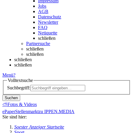
Impressum
Jobs
AGB
Datenschutz
Newsletter
FAQ
Netiquette
schließen
Partnersuche
schließen
schließen
schließen
schließen
Menü
?
Volltextsuche
Suchbegriff:
Suchen
⛅
Fotos & Videos
ePaper
Stellenmarkt
zu IPPEN.MEDIA
Sie sind hier:
Soester Anzeiger Startseite
Sport