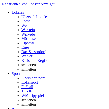
Nachrichten von Soester Anzeiger
Lokales
Übersicht
Lokales
Soest
Werl
Warstein
Wickede
Möhnesee
Lippetal
Ense
Bad Sassendorf
Welver
Kreis und Region
schließen
schließen
Sport
Übersicht
Sport
Lokalsport
Fußball
Tabellen
WM-Tippspiel
schließen
schließen
Abo