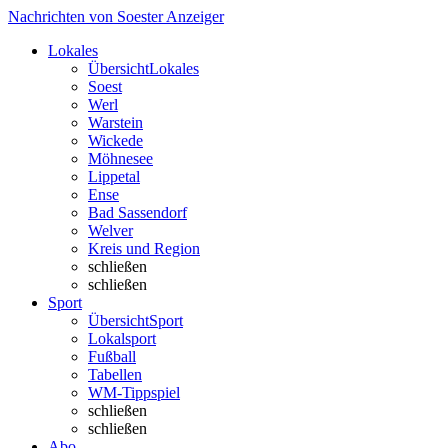
Nachrichten von Soester Anzeiger
Lokales
Übersicht
Lokales
Soest
Werl
Warstein
Wickede
Möhnesee
Lippetal
Ense
Bad Sassendorf
Welver
Kreis und Region
schließen
schließen
Sport
Übersicht
Sport
Lokalsport
Fußball
Tabellen
WM-Tippspiel
schließen
schließen
Abo