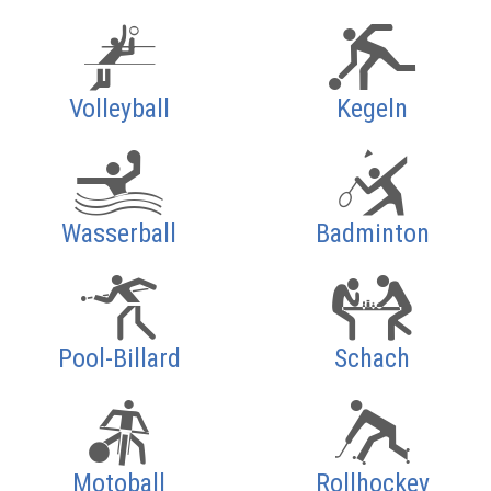
Volleyball
Kegeln
Wasserball
Badminton
Pool-Billard
Schach
Motoball
Rollhockey