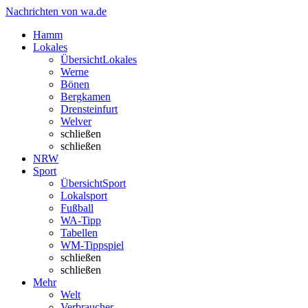
Nachrichten von wa.de
Hamm
Lokales
Übersicht
Lokales
Werne
Bönen
Bergkamen
Drensteinfurt
Welver
schließen
schließen
NRW
Sport
Übersicht
Sport
Lokalsport
Fußball
WA-Tipp
Tabellen
WM-Tippspiel
schließen
schließen
Mehr
Welt
Verbraucher