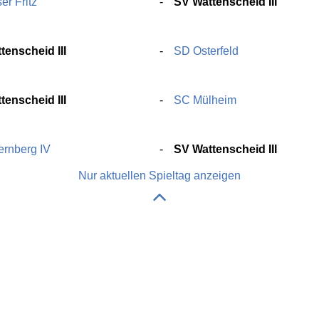
r Fritz
SV Wattenscheid III
4
tenscheid III
SD Osterfeld
tenscheid III
SC Mülheim
ernberg IV
SV Wattenscheid III
Nur aktuellen Spieltag anzeigen