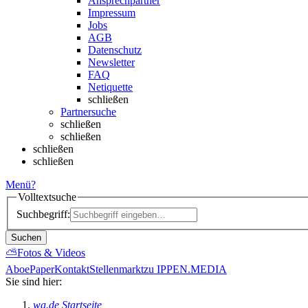
Ansprechpartner
Impressum
Jobs
AGB
Datenschutz
Newsletter
FAQ
Netiquette
schließen
Partnersuche
schließen
schließen
schließen
schließen
Menü
?
Volltextsuche
Suchbegriff:
Suchen
⛅
Fotos & Videos
Abo
ePaper
Kontakt
Stellenmarkt
zu IPPEN.MEDIA
Sie sind hier:
wa.de Startseite