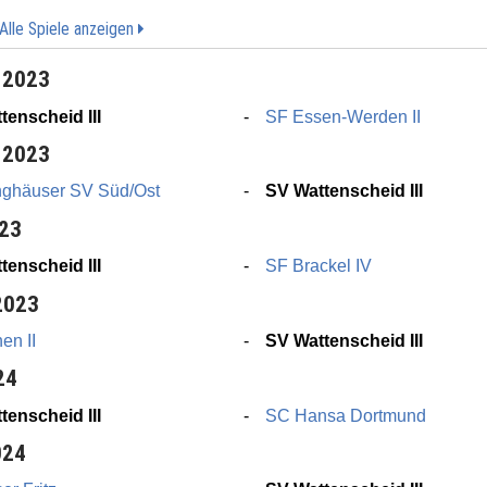
Alle Spiele anzeigen
 2023
tenscheid III
SF Essen-Werden II
 2023
nghäuser SV Süd/Ost
SV Wattenscheid III
023
tenscheid III
SF Brackel IV
2023
en II
SV Wattenscheid III
24
tenscheid III
SC Hansa Dortmund
024