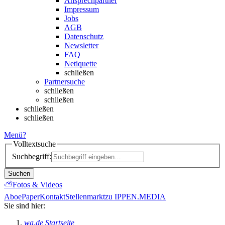
Ansprechpartner
Impressum
Jobs
AGB
Datenschutz
Newsletter
FAQ
Netiquette
schließen
Partnersuche
schließen
schließen
schließen
schließen
Menü
?
Volltextsuche
Suchbegriff:
Suchen
⛅
Fotos & Videos
Abo
ePaper
Kontakt
Stellenmarkt
zu IPPEN.MEDIA
Sie sind hier:
wa.de Startseite