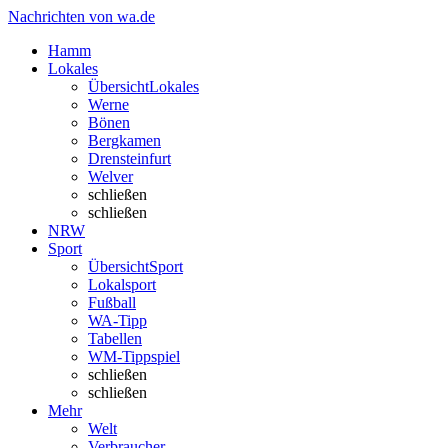
Nachrichten von wa.de
Hamm
Lokales
Übersicht
Lokales
Werne
Bönen
Bergkamen
Drensteinfurt
Welver
schließen
schließen
NRW
Sport
Übersicht
Sport
Lokalsport
Fußball
WA-Tipp
Tabellen
WM-Tippspiel
schließen
schließen
Mehr
Welt
Verbraucher