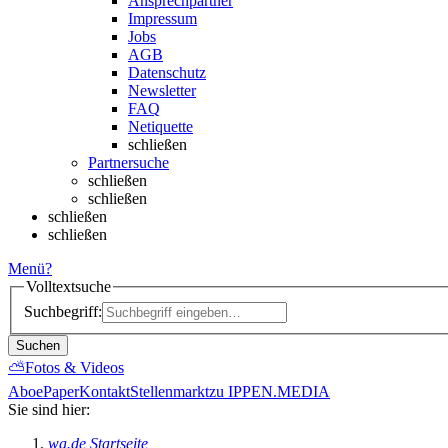
Ansprechpartner
Impressum
Jobs
AGB
Datenschutz
Newsletter
FAQ
Netiquette
schließen
Partnersuche
schließen
schließen
schließen
schließen
Menü
?
Volltextsuche
Suchbegriff:
Suchen
⛅
Fotos & Videos
Abo
ePaper
Kontakt
Stellenmarkt
zu IPPEN.MEDIA
Sie sind hier:
wa.de Startseite