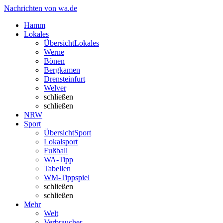
Nachrichten von wa.de
Hamm
Lokales
Übersicht
Lokales
Werne
Bönen
Bergkamen
Drensteinfurt
Welver
schließen
schließen
NRW
Sport
Übersicht
Sport
Lokalsport
Fußball
WA-Tipp
Tabellen
WM-Tippspiel
schließen
schließen
Mehr
Welt
Verbraucher