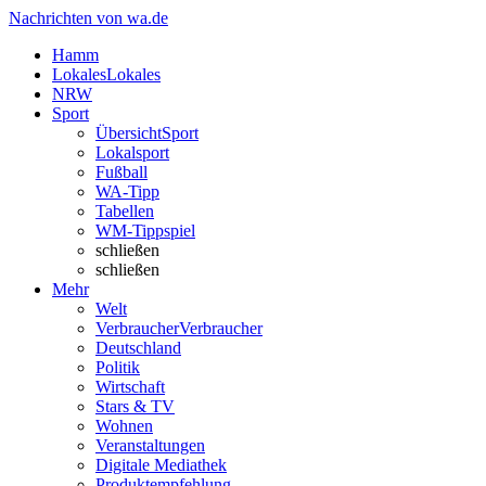
Nachrichten von wa.de
Hamm
Lokales
Lokales
NRW
Sport
Übersicht
Sport
Lokalsport
Fußball
WA-Tipp
Tabellen
WM-Tippspiel
schließen
schließen
Mehr
Welt
Verbraucher
Verbraucher
Deutschland
Politik
Wirtschaft
Stars & TV
Wohnen
Veranstaltungen
Digitale Mediathek
Produktempfehlung