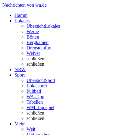
Nachrichten von wa.de
Hamm
Lokales
Übersicht
Lokales
Werne
Bönen
Bergkamen
Drensteinfurt
Welver
schließen
schließen
NRW
Sport
Übersicht
Sport
Lokalsport
Fußball
WA-Tipp
Tabellen
WM-Tippspiel
schließen
schließen
Mehr
Welt
Verbraucher