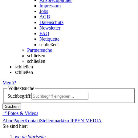
Ansprechpartner
Impressum
Jobs
AGB
Datenschutz
Newsletter
FAQ
Netiquette
schließen
Partnersuche
schließen
schließen
schließen
schließen
Menü
?
Volltextsuche
Suchbegriff:
Suchen
⛅
Fotos & Videos
Abo
ePaper
Kontakt
Stellenmarkt
zu IPPEN.MEDIA
Sie sind hier:
wa.de Startseite