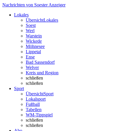
Nachrichten von Soester Anzeiger
Lokales
Übersicht
Lokales
Soest
Werl
Warstein
Wickede
Möhnesee
Lippetal
Ense
Bad Sassendorf
Welver
Kreis und Region
schließen
schließen
Sport
Übersicht
Sport
Lokalsport
Fußball
Tabellen
WM-Tippspiel
schließen
schließen
Abo