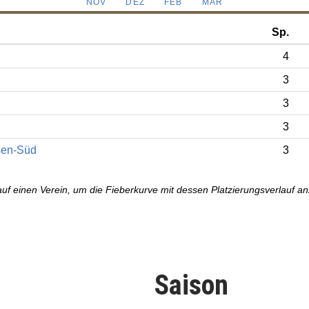
NOV
DEZ
FEB
MÄR
Sp.
4
3
3
3
sen-Süd
3
auf einen Verein, um die Fieberkurve mit dessen Platzierungsverlauf a
Saison