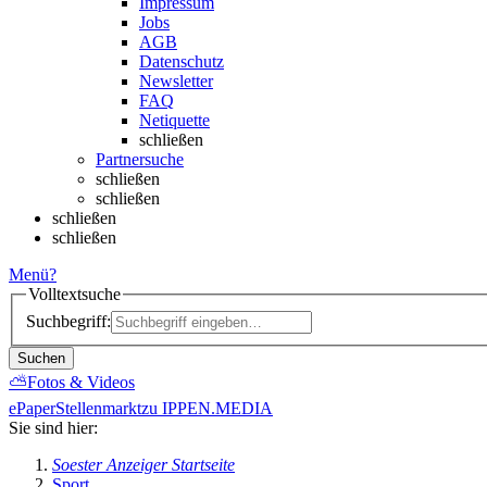
Impressum
Jobs
AGB
Datenschutz
Newsletter
FAQ
Netiquette
schließen
Partnersuche
schließen
schließen
schließen
schließen
Menü
?
Volltextsuche
Suchbegriff:
Suchen
⛅
Fotos & Videos
ePaper
Stellenmarkt
zu IPPEN.MEDIA
Sie sind hier:
Soester Anzeiger Startseite
Sport