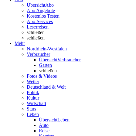
Übersicht
Abo
Abo Angebote
Kostenlos Testen
Abo-Services
Leserreisen
schließen
schließen
Mehr
Nordrhein-Westfalen
Verbraucher
Übersicht
Verbraucher
Garten
schließen
Fotos & Videos
Wetter
Deutschland & Welt
Politik
Kultur
Wirtschaft
Stars
Leben
Übersicht
Leben
Auto
Reise