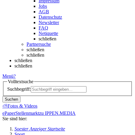
Impressum
Jobs
AGB
Datenschutz
Newsletter
FAQ
Netiquette
schließen
Partnersuche
schließen
schließen
schließen
schließen
Menü
?
Volltextsuche
Suchbegriff:
Suchen
⛅
Fotos & Videos
ePaper
Stellenmarkt
zu IPPEN.MEDIA
Sie sind hier:
Soester Anzeiger Startseite
Sport