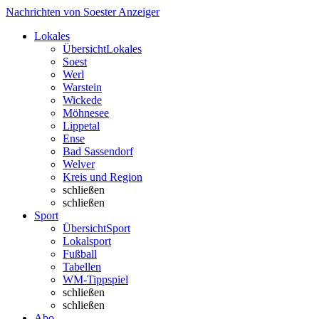
Nachrichten von Soester Anzeiger
Lokales
Übersicht
Lokales
Soest
Werl
Warstein
Wickede
Möhnesee
Lippetal
Ense
Bad Sassendorf
Welver
Kreis und Region
schließen
schließen
Sport
Übersicht
Sport
Lokalsport
Fußball
Tabellen
WM-Tippspiel
schließen
schließen
Abo