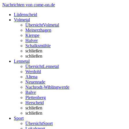
Nachrichten von come-on.de
Lüdenscheid
Volmetal
Übersicht
Volmetal
Meinerzhagen
Kierspe
Halver
Schalksmühle
schließen
schließen
Lennetal
Übersicht
Lennetal
Werdohl
Altena
Neuenrade
Nachrodt-Wiblingwerde
Balve
Plettenberg
Herscheid
schließen
schließen
Sport
Übersicht
Sport
Lokalsport