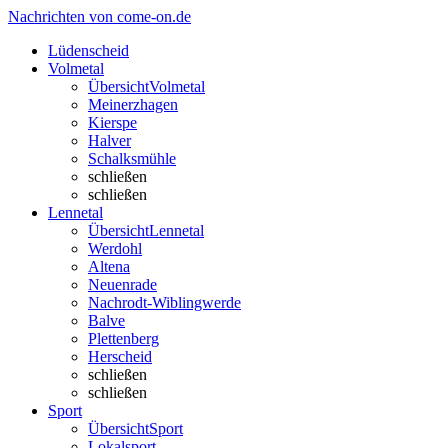
Nachrichten von come-on.de
Lüdenscheid
Volmetal
Übersicht
Volmetal
Meinerzhagen
Kierspe
Halver
Schalksmühle
schließen
schließen
Lennetal
Übersicht
Lennetal
Werdohl
Altena
Neuenrade
Nachrodt-Wiblingwerde
Balve
Plettenberg
Herscheid
schließen
schließen
Sport
Übersicht
Sport
Lokalsport