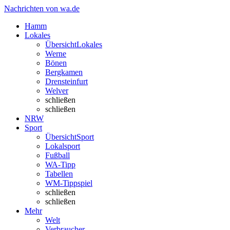
Nachrichten von wa.de
Hamm
Lokales
Übersicht
Lokales
Werne
Bönen
Bergkamen
Drensteinfurt
Welver
schließen
schließen
NRW
Sport
Übersicht
Sport
Lokalsport
Fußball
WA-Tipp
Tabellen
WM-Tippspiel
schließen
schließen
Mehr
Welt
Verbraucher