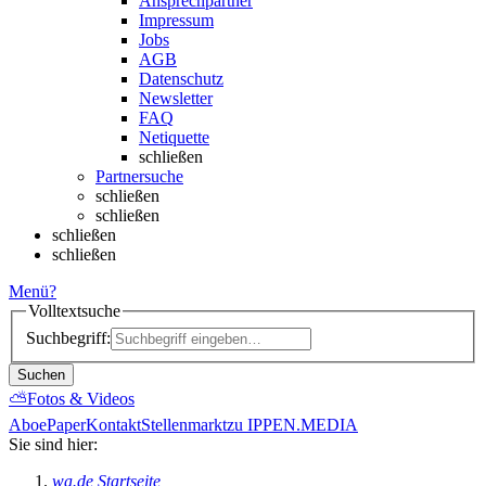
Ansprechpartner
Impressum
Jobs
AGB
Datenschutz
Newsletter
FAQ
Netiquette
schließen
Partnersuche
schließen
schließen
schließen
schließen
Menü
?
Volltextsuche
Suchbegriff:
Suchen
⛅
Fotos & Videos
Abo
ePaper
Kontakt
Stellenmarkt
zu IPPEN.MEDIA
Sie sind hier:
wa.de Startseite